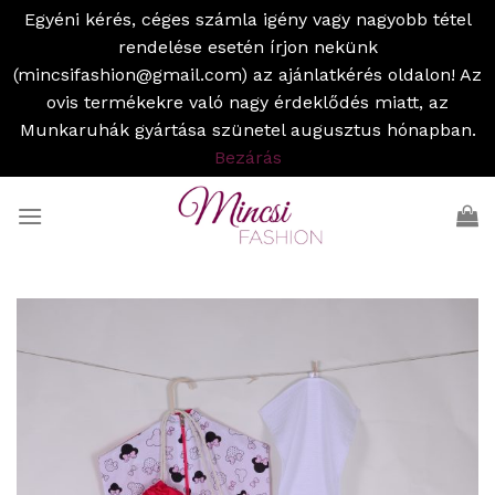
Egyéni kérés, céges számla igény vagy nagyobb tétel
rendelése esetén írjon nekünk
(mincsifashion@gmail.com) az ajánlatkérés oldalon! Az
ovis termékekre való nagy érdeklődés miatt, az
Munkaruhák gyártása szünetel augusztus hónapban.
Bezárás
Skip
to
content