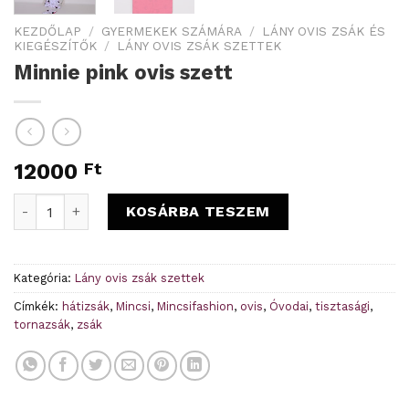
KEZDŐLAP
/
GYERMEKEK SZÁMÁRA
/
LÁNY OVIS ZSÁK ÉS
KIEGÉSZÍTŐK
/
LÁNY OVIS ZSÁK SZETTEK
Minnie pink ovis szett
12000
Ft
Minnie pink ovis szett mennyiség
KOSÁRBA TESZEM
Kategória:
Lány ovis zsák szettek
Címkék:
hátizsák
,
Mincsi
,
Mincsifashion
,
ovis
,
Óvodai
,
tisztasági
,
tornazsák
,
zsák