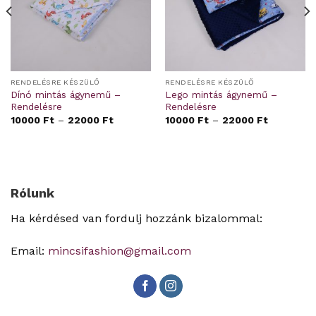
RENDELÉSRE KÉSZÜLŐ
RENDELÉSRE KÉSZÜLŐ
Dínó mintás ágynemű –
Lego mintás ágynemű –
Rendelésre
Rendelésre
10000
Ft
–
22000
Ft
10000
Ft
–
22000
Ft
Rólunk
Ha kérdésed van fordulj hozzánk bizalommal:
Email:
mincsifashion@gmail.com