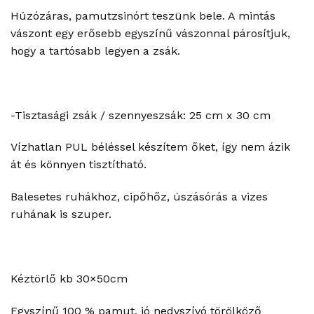
Húzózáras, pamutzsinórt teszünk bele. A mintás
vászont egy erősebb egyszínű vászonnal párosítjuk,
hogy a tartósabb legyen a zsák.
-Tisztasági zsák / szennyeszsák: 25 cm x 30 cm
Vízhatlan PUL béléssel készítem őket, így nem ázik
át és könnyen tisztítható.
Balesetes ruhákhoz, cipőhőz, úszásórás a vizes
ruhának is szuper.
Kéztörlő kb 30×50cm
Egyszínű 100 % pamut, jó nedvszívó törölköző