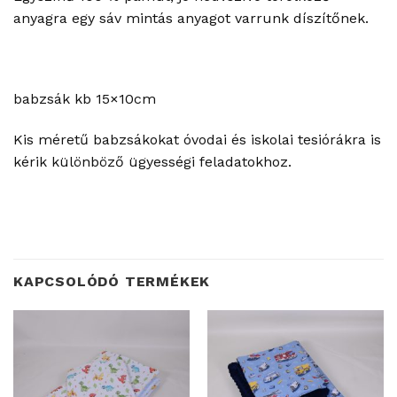
anyagra egy sáv mintás anyagot varrunk díszítőnek.
babzsák kb 15×10cm
Kis méretű babzsákokat óvodai és iskolai tesiórákra is
kérik különböző ügyességi feladatokhoz.
KAPCSOLÓDÓ TERMÉKEK