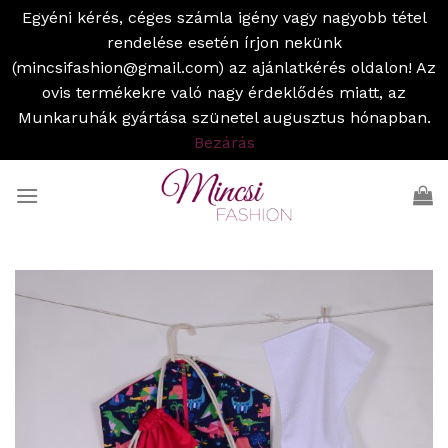
Egyéni kérés, céges számla igény vagy nagyobb tétel
rendelése esetén írjon nekünk
(mincsifashion@gmail.com) az ajánlatkérés oldalon! Az
ovis termékekre való nagy érdeklődés miatt, az
Munkaruhák gyártása szünetel augusztus hónapban.
Bezárás
Skip
to
content