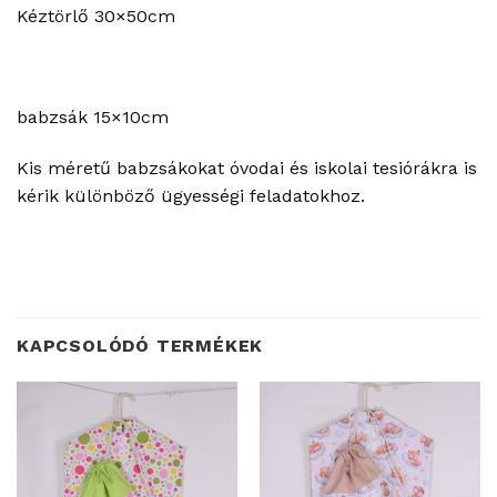
Kéztörlő 30×50cm
babzsák 15×10cm
Kis méretű babzsákokat óvodai és iskolai tesiórákra is
kérik különböző ügyességi feladatokhoz.
KAPCSOLÓDÓ TERMÉKEK