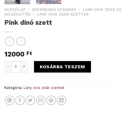
KEZDŐLAP
/
GYERMEKEK SZÁMÁRA
/
LÁNY OVIS ZSÁK ÉS
KIEGÉSZÍTŐK
/
LÁNY OVIS ZSÁK SZETTEK
Pink dínó szett
12000
Ft
Pink dínó szett mennyiség
KOSÁRBA TESZEM
Kategória:
Lány ovis zsák szettek