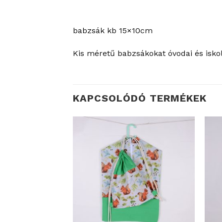
babzsák kb 15×10cm
Kis méretű babzsákokat óvodai és iskol
KAPCSOLÓDÓ TERMÉKEK