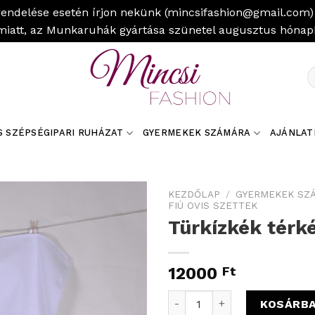
rendelése esetén írjon nekünk (mincsifashion@gmail.com) 
miatt, az Munkaruhák gyártása szünetel augusztus hóna
K
a
k
S SZÉPSÉGIPARI RUHÁZAT
GYERMEKEK SZÁMÁRA
AJÁNLAT
KEZDŐLAP
/
GYERMEKEK SZ
FIÚ OVIS SZETTEK
Türkízkék térké
12000
Ft
Türkízkék térkép ovis szett
KOSÁRB