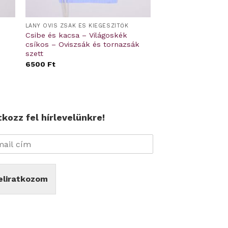
LÁNY OVIS ZSÁK ÉS KIEGÉSZÍTŐK
Csibe és kacsa – Világoskék
csíkos – Oviszsák és tornazsák
szett
6500
Ft
tkozz fel hírlevelünkre!
eliratkozom