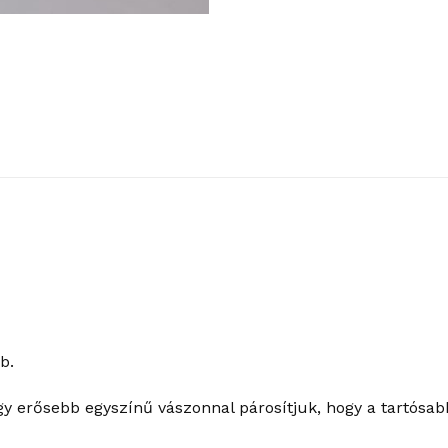
b.
gy erősebb egyszínű vászonnal párosítjuk, hogy a tartósab