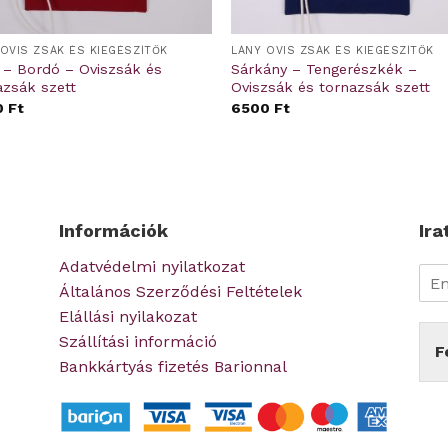
OVIS ZSÁK ÉS KIEGÉSZÍTŐK
LÁNY OVIS ZSÁK ÉS KIEGÉSZÍTŐK
 – Bordó – Oviszsák és
Sárkány – Tengerészkék –
azsák szett
Oviszsák és tornazsák szett
0
Ft
6500
Ft
Információk
Ira
Adatvédelmi nyilatkozat
Általános Szerződési Feltételek
Elállási nyilakozat
Szállítási információ
F
Bankkártyás fizetés Barionnal