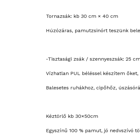
Tornazsák: kb 30 cm × 40 cm
Húzózáras, pamutzsinórt teszünk bele.
-Tisztasági zsák / szennyeszsák: 25 c
Vízhatlan PUL béléssel készítem őket, 
Balesetes ruhákhoz, cipőhőz, úszásórá
Kéztörlő kb 30×50cm
Egyszínű 100 % pamut, jó nedvszívó tö