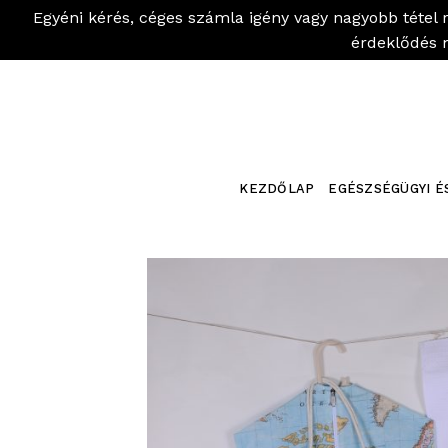
Egyéni kérés, céges számla igény vagy nagyobb tétel 
érdeklődés 
Skip
to
content
KEZDŐLAP
EGÉSZSÉGÜGYI É