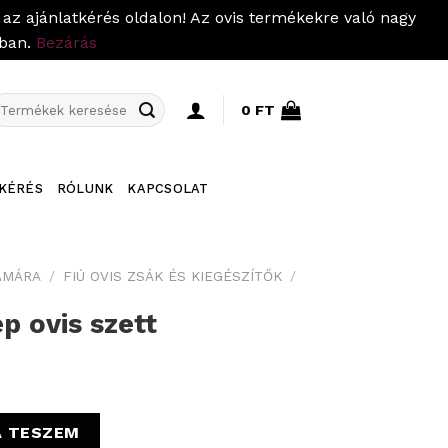
az ajánlatkérés oldalon! Az ovis termékekre való nagy
pban.
Bezárás
eresés
0
FT
övetkezőre:
KÉRÉS
RÓLUNK
KAPCSOLAT
ÁMÁRA
/
FIÚ OVIS ZSÁK ÉS KIEGÉSZÍTŐK
/
p ovis szett
 mennyiség
A TESZEM