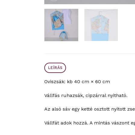
LEÍRÁS
Oviszsák: kb 40 cm × 60 cm
Vállfás ruhazsák, cipzárral nyitható.
Az alsó sáv egy ketté osztott nyitott zse
Vállfát adok hozzá. A mintás vászont e