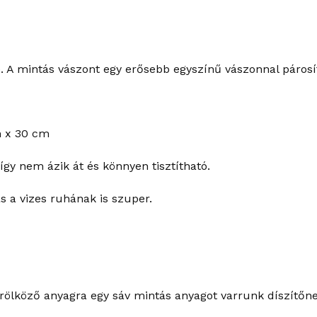
 A mintás vászont egy erősebb egyszínű vászonnal párosít
m x 30 cm
így nem ázik át és könnyen tisztítható.
s a vizes ruhának is szuper.
rölköző anyagra egy sáv mintás anyagot varrunk díszítőne