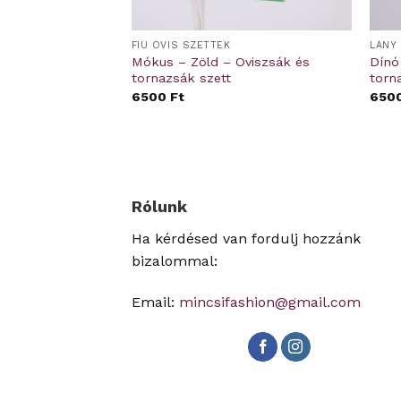
KIEGÉSZÍTŐK
FIÚ OVIS SZETTEK
LÁNY 
– Fekete –
Mókus – Zöld – Oviszsák és
Dínó
azsák szett
tornazsák szett
torn
6500
Ft
650
Rólunk
Ha kérdésed van fordulj hozzánk
bizalommal:
Email:
mincsifashion@gmail.com