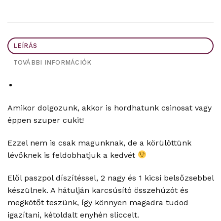
LEÍRÁS
TOVÁBBI INFORMÁCIÓK
Amikor dolgozunk, akkor is hordhatunk csinosat vagy
éppen szuper cukit!
Ezzel nem is csak magunknak, de a körülöttünk
lévőknek is feldobhatjuk a kedvét
Elől paszpol díszítéssel, 2 nagy és 1 kicsi belsőzsebbel
készülnek. A hátulján karcsúsító összehúzót és
megkötőt teszünk, így könnyen magadra tudod
igazítani, kétoldalt enyhén sliccelt.