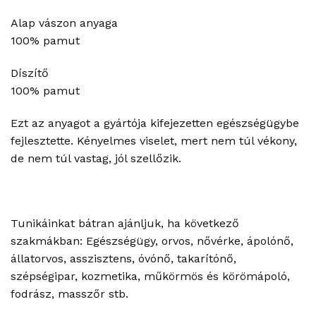
Alap vászon anyaga
100% pamut
Díszítő
100% pamut
Ezt az anyagot a gyártója kifejezetten egészségügybe
fejlesztette. Kényelmes viselet, mert nem túl vékony,
de nem túl vastag, jól szellőzik.
Tunikáinkat bátran ajánljuk, ha következő
szakmákban: Egészségügy, orvos, nővérke, ápolónő,
állatorvos, asszisztens, óvónő, takarítónő,
szépségipar, kozmetika, műkörmös és körömápoló,
fodrász, masszőr stb.