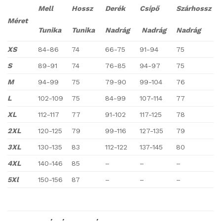
Mell
Hossz
Derék
Csípő
Szárhossz
Méret
Tunika
Tunika
Nadrág
Nadrág
Nadrág
XS
84-86
74
66-75
91-94
75
S
89-91
74
76-85
94-97
75
M
94-99
75
79-90
99-104
76
L
102-109
75
84-99
107-114
77
XL
112-117
77
91-102
117-125
78
2XL
120-125
79
99-116
127-135
79
3XL
130-135
83
112-122
137-145
80
4XL
140-146
85
–
–
–
5Xl
150-156
87
–
–
–