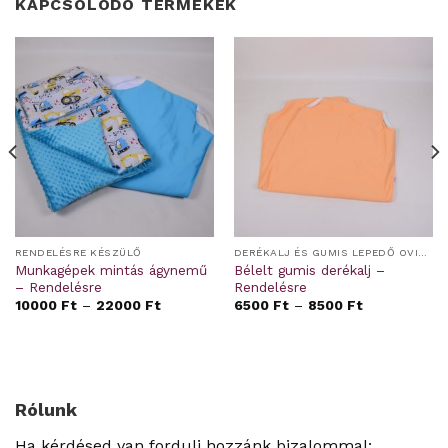
KAPCSOLÓDÓ TERMÉKEK
RENDELÉSRE KÉSZÜLŐ
DERÉKALJ ÉS GUMIS LEPEDŐ OVIS/BÖLCSIS FEKTETŐRE
Munkagépek mintás ágynemű
Bélelt gumis derékalj –
– Rendelésre
Rendelésre
10000
Ft
–
22000
Ft
6500
Ft
–
8500
Ft
Rólunk
Ha kérdésed van fordulj hozzánk bizalommal: