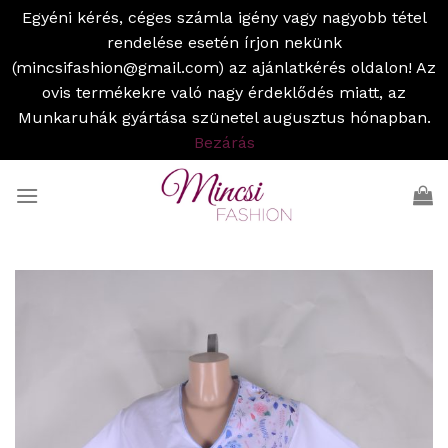
Egyéni kérés, céges számla igény vagy nagyobb tétel
rendelése esetén írjon nekünk
(mincsifashion@gmail.com) az ajánlatkérés oldalon! Az
ovis termékekre való nagy érdeklődés miatt, az
Munkaruhák gyártása szünetel augusztus hónapban.
Bezárás
Skip
to
content