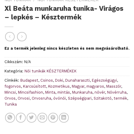
Xl Beáta munkaruha tunika- Virágos
– lepkés – Késztermék
Ez a termék jelenleg nincs készleten és nem megvásárolható.
Cikkszám:
N/A
Kategória:
Női tunikák KÉSZTERMÉKEK
Címkék:
Budapest
,
Csinos
,
Doki
,
Dunaharaszti
,
Egészségügyi
,
fogorvos
,
Karcsúsított
,
Kozmetikus
,
Magyar
,
magyaros
,
Masszőr
,
Mincsi
,
Mincsifashion
,
Minta
,
mintás
,
Munkaruha
,
nővér
,
Nővérruha
,
Orvos
,
Orvosi
,
Orvosruha
,
óvónői
,
Szépségipari
,
Szitakötő
,
termék
,
Tunika